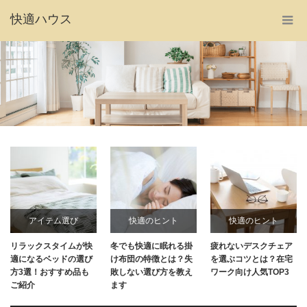
快適ハウス
アイテム選び
快適のヒント
快適のヒント
リラックスタイムが快
冬でも快適に眠れる掛
疲れないデスクチェア
適になるベッドの選び
け布団の特徴とは？失
を選ぶコツとは？在宅
方3選！おすすめ品も
敗しない選び方を教え
ワーク向け人気TOP3
ご紹介
ます